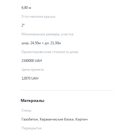
6,80 м
Угол наклона крыши
2°
Минимальные размеры участка
шир. 24,50м × дл. 21,30м
Ориентировочная стоимость дома
2340000 UAH
Цена проекта
12870 UAH
Материалы
Стены
Газобетон, Керамические блоки, Кирпич
Перекрытия