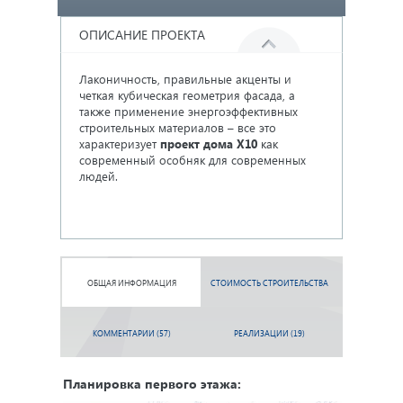
ОПИСАНИЕ ПРОЕКТА
Лаконичность, правильные акценты и
При планиро
четкая кубическая геометрия фасада, а
большое вн
также применение энергоэффективных
современно
строительных материалов – все это
интерьера 
характеризует
проект дома Х10
как
помещений.
современный особняк для современных
пространств
людей.
естественно
счет больш
ОБЩАЯ ИНФОРМАЦИЯ
СТОИМОСТЬ СТРОИТЕЛЬСТВА
КОММЕНТАРИИ (57)
РЕАЛИЗАЦИИ (19)
Планировка первого этажа: