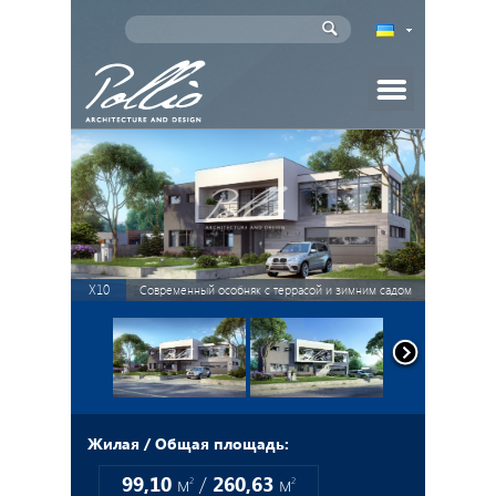
Главная
Проекты домов
Индивидуальное проектирование
X10
Современный особняк с террасой и зимним садом
Новости
Статьи
Партнеры
Жилая / Общая площадь:
99,10
м
/
260,63
м
2
2
Как заказать