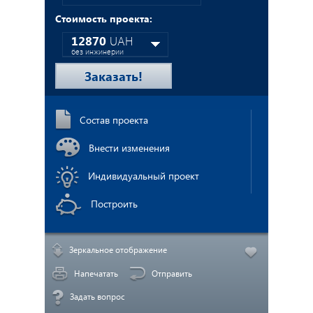
Стоимость проекта:
О нас
12870
UAH
без инжинерии
17160
UAH
Заказать!
с инжинерией
Состав проекта
Внести изменения
Индивидуальный проект
Построить
Зеркальное отображение
Напечатать
Отправить
Задать вопрос