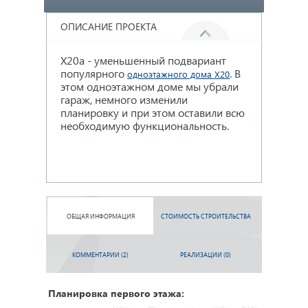
ОПИСАНИЕ ПРОЕКТА
X20a - уменьшенный подвариант
Заходя в 
гардероба р
популярного
. В
небольшой
шкафом. В
одноэтажного дома X20
этом одноэтажном доме мы убрали
по левой 
имеется 
гараж, немного изменили
жилую зон
планировку и при этом оставили всю
площадью
необходимую функциональность.
санузел и
Вторая сп
отдельный
ОБЩАЯ ИНФОРМАЦИЯ
СТОИМОСТЬ СТРОИТЕЛЬСТВА
КОММЕНТАРИИ (2)
РЕАЛИЗАЦИИ (0)
Планировка первого этажа: