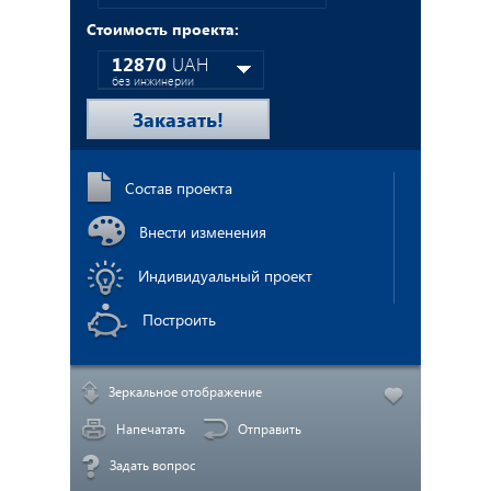
Стоимость проекта:
О нас
12870
UAH
без инжинерии
17160
UAH
Заказать!
с инжинерией
Состав проекта
Внести изменения
Индивидуальный проект
Построить
Зеркальное отображение
Напечатать
Отправить
Задать вопрос