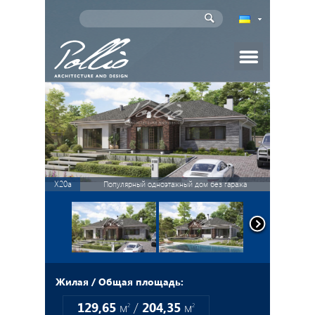
Главная
Проекты домов
Индивидуальное проектирование
X20a
Популярный одноэтажный дом без гаража
Новости
Статьи
Партнеры
Жилая / Общая площадь:
129,65
м
/
204,35
м
2
2
Как заказать