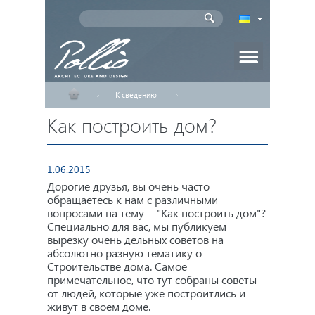
К сведению
Главная
Как построить дом?
Как построить дом?
Проекты домов
Индивидуальное проектирование
1.06.2015
Дорогие друзья, вы очень часто
обращаетесь к нам с различными
Новости
вопросами на тему - "Как построить дом"?
Специально для вас, мы публикуем
вырезку очень дельных советов на
Статьи
абсолютно разную тематику о
Строительстве дома. Самое
Партнеры
примечательное, что тут собраны советы
от людей, которые уже построитлись и
живут в своем доме.
Как заказать