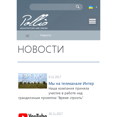
Новости
Главная
НОВОСТИ
Проекты домов
Индивидуальное проектирование
Новости
9.12.2017
Мы на телеканале Интер
Наша компания приняла
Статьи
участие в работе над
грандиозным проектом "Время строить"
Партнеры
30.11.2017
Как заказать