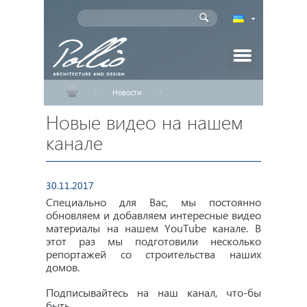
Новости
Главная
Новые видео на нашем
Новые видео на нашем канале
Проекты домов
канале
Индивидуальное проектирование
30.11.2017
Новости
Специально для Вас, мы постоянно
обновляем и добавляем интересные видео
материалы на нашем YouTube канале. В
Статьи
этот раз мы подготовили несколько
репортажей со строительства наших
домов.
Партнеры
Подписывайтесь на наш канал, что-бы
Как заказать
быть