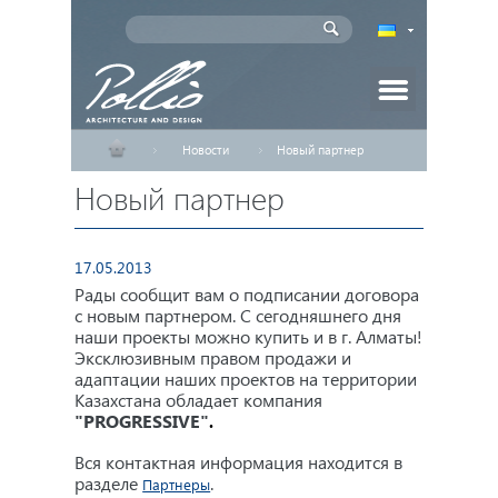
Новости
Новый партнер
Главная
Новый партнер
Проекты домов
Индивидуальное проектирование
17.05.2013
Рады сообщит вам о подписании договора
с новым партнером. С сегодняшнего дня
Новости
наши проекты можно купить и в г. Алматы!
Эксклюзивным правом продажи и
адаптации наших проектов на территории
Статьи
Казахстана обладает ком
пания
"PROGRESSIVE"
.
Партнеры
Вся контактная информация находится в
разделе
.
Партнеры
Как заказать