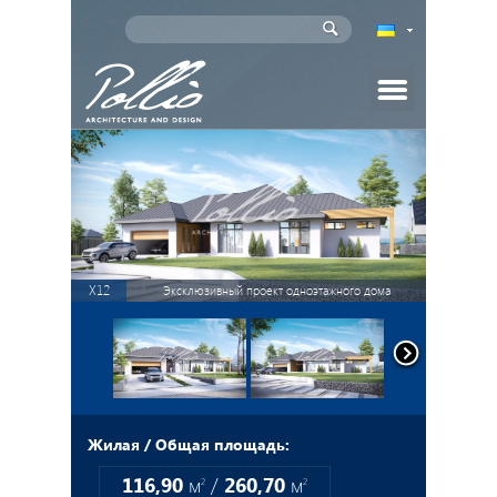
Главная
Проекты домов
Индивидуальное проектирование
X12
Эксклюзивный проект одноэтажного дома
Новости
Статьи
Партнеры
Жилая / Общая площадь:
116,90
м
/
260,70
м
2
2
Как заказать