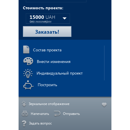
Стоимость проекта:
О нас
15000
UAH
без инжинерии
20160
UAH
Заказать!
с инжинерией
Состав проекта
Внести изменения
Индивидуальный проект
Построить
Зеркальное отображение
Напечатать
Отправить
Задать вопрос