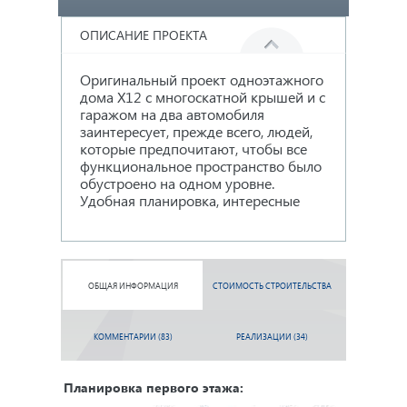
ОПИСАНИЕ ПРОЕКТА
Оригинальный проект одноэтажного
архитектурные решения и
дома X12 с многоскатной крышей и с
современный стильный дизайн – вот
гаражом на два автомобиля
основные преимущества проекта
заинтересует, прежде всего, людей,
Х12, лучш
которые предпочитают, чтобы все
.
дома
функциональное пространство было
С тамбура
перехо
обустроено на одном уровне.
светлый к
обеспечива
Удобная планировка, интересные
ОБЩАЯ ИНФОРМАЦИЯ
СТОИМОСТЬ СТРОИТЕЛЬСТВА
КОММЕНТАРИИ (83)
РЕАЛИЗАЦИИ (34)
Планировка первого этажа: