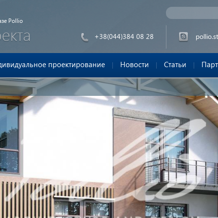
зе Pollio
оекта
+38(044)384 08 28
pollio.s
дивидуальное проектирование
Новости
Статьи
Пар