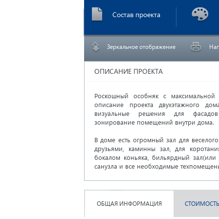
Состав проекта
Зеркальное отображение
Нап
ОПИСАНИЕ ПРОЕКТА
Роскошный особняк с максимальной ф
описание проекта двухэтажного до
визуальные решения для фасадо
зонирование помещений внутри дома.
В доме есть огромный зал для веселог
друзьями, каминны зал, для коротан
бокалом коньяка, бильярдный зал(или 
санузла и все необходимые техпомещен
ОБЩАЯ ИНФОРМАЦИЯ
СТОИМОСТЬ