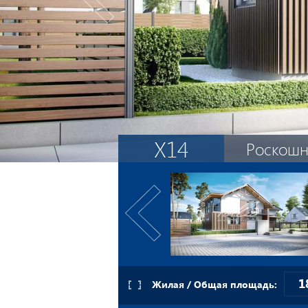
X14
Роскошн
1
Жилая / Общая площадь: