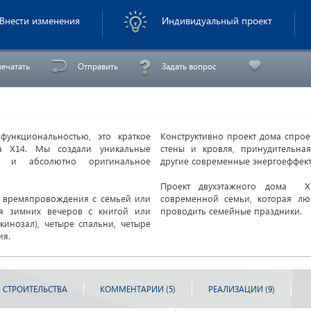
с инжинерией
Внести изменения
Индивидуальный проект
ечатать
Отправить
Задать вопрос
ункциональностью, это краткое
Конструктивно проект дома спрое
ма X14. Мы создали уникальные
стены и кровля, принудительна
в и абсолютно оригинальное
другие современные энергоеффек
Проект двухэтажного дома
X
о времяпровождения с семьей или
современной семьи, которая лю
ия зимних вечеров с книгой или
проводить семейные праздники.
кинозал), четыре спальни, четыре
ия.
 СТРОИТЕЛЬСТВА
КОММЕНТАРИИ (5)
РЕАЛИЗАЦИИ (9)