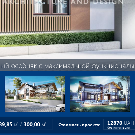
ый особняк с максимальной функциональ
12870
UAH
89,85
м
/
300,00
м
2
2
Стоимость проекта:
без инжинерии
17160
UAH