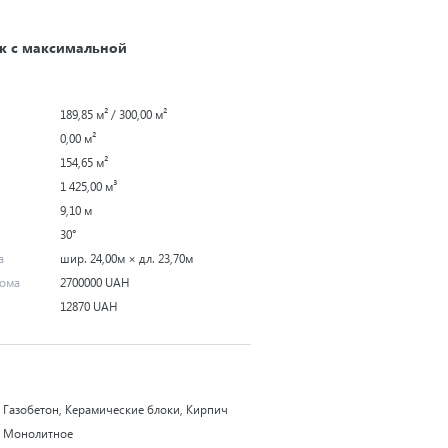
к с максимальной
189,85 м² / 300,00 м²
0,00 м²
154,65 м²
1 425,00 м³
9,10 м
30°
а
шир. 24,00м × дл. 23,70м
дома
2700000 UAH
12870 UAH
Газобетон, Керамические блоки, Кирпич
Монолитное