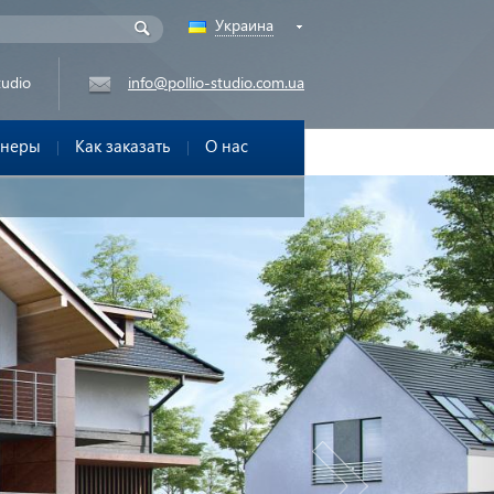
Украина
tudio
info@pollio-studio.com.ua
тнеры
Как заказать
О нас