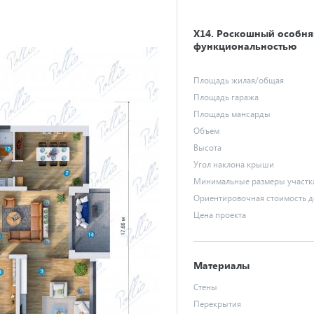
X14
. Роскошный особня
функциональностью
Площадь жилая/общая
Площадь гаража
Площадь мансарды
Объем
Высота
Угол наклона крыши
Минимальные размеры участк
Ориентировочная стоимость 
Цена проекта
Материалы
Стены
Перекрытия